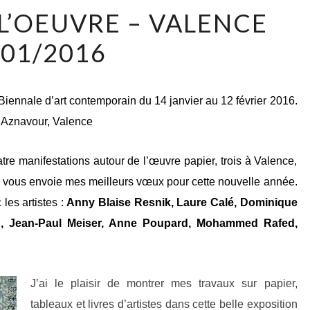
LE
 L’OEUVRE – VALENCE
PAPIER
01/2016
À
L’OEUVRE
–
 Biennale d’art contemporain du 14 janvier au 12 février 2016.
VALENCE
 Aznavour, Valence
01/2016
tre manifestations autour de l’œuvre papier, trois à Valence,
je vous envoie mes meilleurs vœux pour cette nouvelle année.
es artistes :
Anny Blaise Resnik, Laure Calé, Dominique
Bin, Jean-Paul Meiser, Anne Poupard, Mohammed Rafed,
J’ai le plaisir de montrer mes travaux sur papier,
tableaux et livres d’artistes dans cette belle exposition