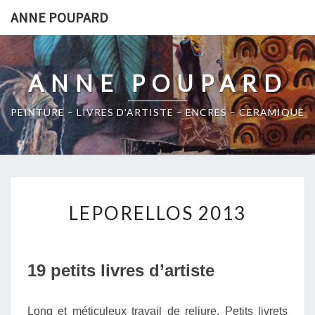
Skip
ANNE POUPARD
to
content
ANNE POUPARD
PEINTURE – LIVRES D'ARTISTE – ENCRES – CERAMIQUE
LEPORELLOS
LEPORELLOS 2013
2013
19 petits livres d’artiste
Long et méticuleux travail de reliure. Petits livrets