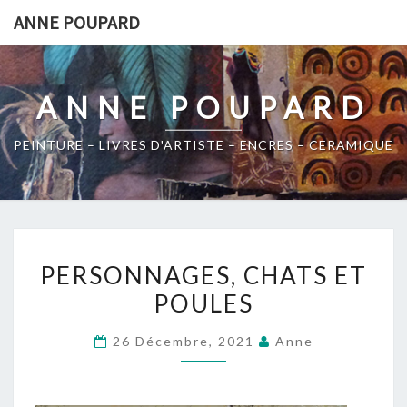
Skip
ANNE POUPARD
to
content
ANNE POUPARD
PEINTURE – LIVRES D'ARTISTE – ENCRES – CERAMIQUE
PERSONNAGES,
PERSONNAGES, CHATS ET
CHATS
POULES
ET
POULES
26 Décembre, 2021
Anne