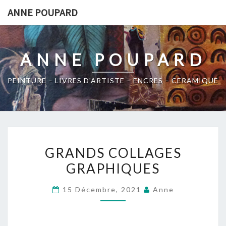
Skip
ANNE POUPARD
to
content
ANNE POUPARD
PEINTURE – LIVRES D'ARTISTE – ENCRES – CERAMIQUE
GRANDS
GRANDS COLLAGES
COLLAGES
GRAPHIQUES
GRAPHIQUES
15 Décembre, 2021
Anne