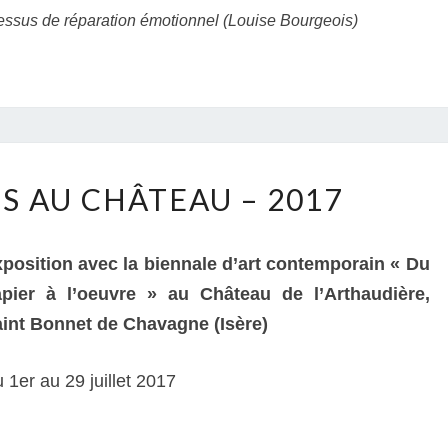
essus de réparation émotionnel (Louise Bourgeois)
KAKEMONOS
 AU CHÂTEAU – 2017
AU
CHÂTEAU
–
position avec la biennale d’art contemporain « Du
2017
pier à l’oeuvre » au Château de l’Arthaudière,
int Bonnet de Chavagne (Isère)
 1er au 29 juillet 2017