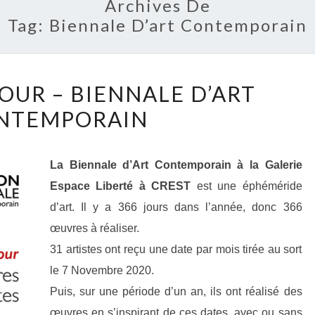
Archives De
Tag:
Biennale D’art Contemporain
AU
JOUR – BIENNALE D’ART
JOUR
NTEMPORAIN
LE
JOUR
–
La Biennale d’Art Contemporain à la Galerie
BIENNALE
Espace Liberté à CREST
est une éphéméride
D’ART
d’art. Il y a 366 jours dans l’année, donc 366
CONTEMPORAIN
œuvres à réaliser.
31 artistes ont reçu une date par mois tirée au sort
le 7 Novembre 2020.
Puis, sur une période d’un an, ils ont réalisé des
œuvres en s’inspirant de ces dates, avec ou sans