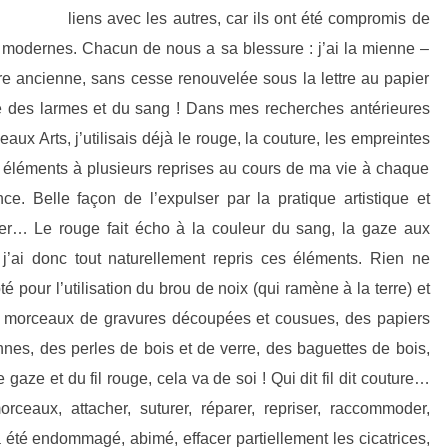
liens avec les autres, car ils ont été compromis de
 modernes. Chacun de nous a sa blessure : j’ai la mienne –
sure ancienne, sans cesse renouvelée sous la lettre au papier
re des larmes et du sang ! Dans mes recherches antérieures
x Arts, j’utilisais déjà le rouge, la couture, les empreintes
es éléments à plusieurs reprises au cours de ma vie à chaque
ance. Belle façon de l’expulser par la pratique artistique et
er… Le rouge fait écho à la couleur du sang, la gaze aux
’ai donc tout naturellement repris ces éléments. Rien ne
é pour l’utilisation du brou de noix (qui ramène à la terre) et
 morceaux de gravures découpées et cousues, des papiers
nnes, des perles de bois et de verre, des baguettes de bois,
 gaze et du fil rouge, cela va de soi ! Qui dit fil dit couture…
ceaux, attacher, suturer, réparer, repriser, raccommoder,
a été endommagé, abimé, effacer partiellement les cicatrices,