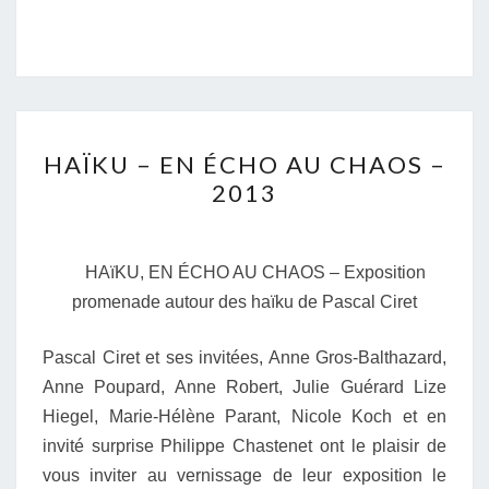
HAÏKU
HAÏKU – EN ÉCHO AU CHAOS –
–
2013
EN
ÉCHO
AU
HAïKU, EN ÉCHO AU CHAOS –
Exposition
CHAOS
promenade autour des haïku de Pascal Ciret
–
2013
Pascal Ciret et ses invitées, Anne Gros-Balthazard,
Anne Poupard, Anne Robert, Julie Guérard Lize
Hiegel, Marie-Hélène Parant, Nicole Koch et en
invité surprise Philippe Chastenet ont le plaisir de
vous inviter au vernissage de leur exposition le