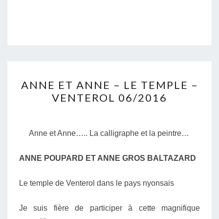
ANNE
ANNE ET ANNE – LE TEMPLE –
ET
VENTEROL 06/2016
ANNE
–
LE
Anne et Anne….. La calligraphe et la peintre…
TEMPLE
–
ANNE POUPARD ET ANNE GROS BALTAZARD
VENTEROL
06/2016
Le temple de Venterol dans le pays nyonsais
Je suis fière de participer à cette magnifique