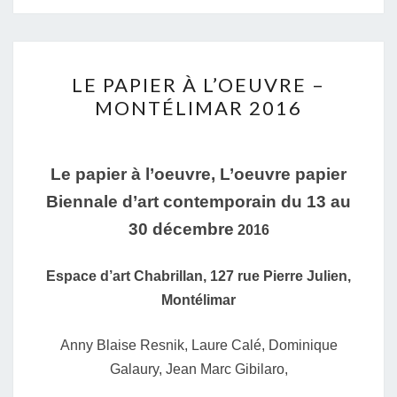
LE
LE PAPIER À L’OEUVRE –
PAPIER
MONTÉLIMAR 2016
À
L’OEUVRE
–
Le papier à l’oeuvre, L’oeuvre papier
MONTÉLIMAR
Biennale d’art contemporain
du 13 au
2016
30 décembre
2016
Espace d’art Chabrillan,
127 rue Pierre Julien,
Montélimar
Anny Blaise Resnik,
Laure Calé,
Dominique
Galaury,
Jean Marc Gibilaro,