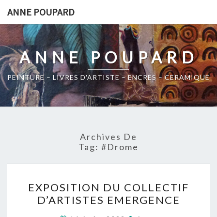
Skip
ANNE POUPARD
to
content
ANNE POUPARD
PEINTURE – LIVRES D'ARTISTE – ENCRES – CERAMIQUE
Archives De
Tag:
#drome
EXPOSITION
EXPOSITION DU COLLECTIF
DU
D’ARTISTES EMERGENCE
COLLECTIF
D’ARTISTES