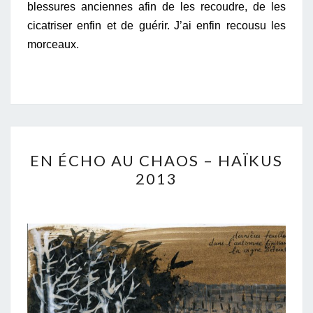
blessures anciennes afin de les recoudre, de les
cicatriser enfin et de guérir.
J’ai enfin recousu les
morceaux.
EN
EN ÉCHO AU CHAOS – HAÏKUS
ÉCHO
2013
AU
CHAOS
–
HAÏKUS
2013