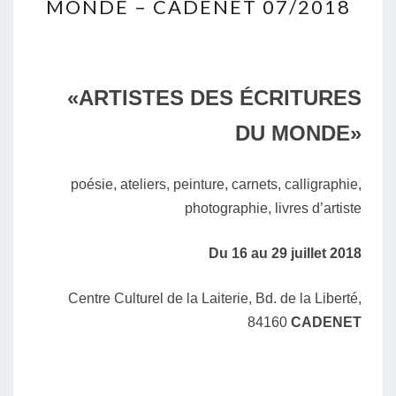
MONDE – CADENET 07/2018
ÉCRITURES
DU
MONDE
–
«ARTISTES DES ÉCRITURES
CADENET
DU MONDE»
07/2018
poésie, ateliers, peinture, carnets, calligraphie,
photographie, livres d’artiste
Du 16 au 29 juillet 2018
Centre Culturel de la Laiterie, Bd. de la Liberté,
84160
CADENET