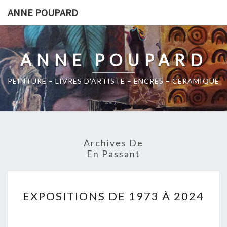
Skip
ANNE POUPARD
to
content
ANNE POUPARD
PEINTURE – LIVRES D'ARTISTE – ENCRES – CERAMIQUE
Archives De
En Passant
EXPOSITIONS
EXPOSITIONS DE 1973 À 2024
DE
1973
À