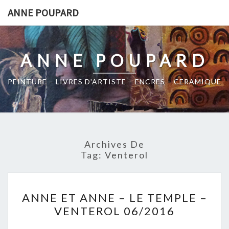
Skip
ANNE POUPARD
to
content
ANNE POUPARD
PEINTURE – LIVRES D'ARTISTE – ENCRES – CERAMIQUE
Archives De
Tag:
Venterol
ANNE
ANNE ET ANNE – LE TEMPLE –
ET
VENTEROL 06/2016
ANNE
–