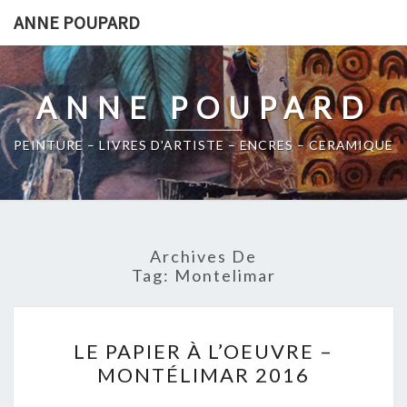
Skip
ANNE POUPARD
to
content
ANNE POUPARD
PEINTURE – LIVRES D'ARTISTE – ENCRES – CERAMIQUE
Archives De
Tag:
Montelimar
LE
LE PAPIER À L’OEUVRE –
PAPIER
MONTÉLIMAR 2016
À
L’OEUVRE