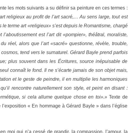
te les mots suivants a su définir sa peinture en ces termes :
t religieux au profit de l’art sacré,…
Au sens large, tout est
ais le terme art «religieux» s’est depuis le Romantisme, chargé
 l’aboutissement est l’art dit «pompier», théâtral, moraliste,
du réel, alors que l’art «sacré» questionne, révèle, trouble,
 cosmos, tend vers le surnaturel.
Gérard Bayle prend parfois
ue; plus souvent dans les Écritures, source inépuisable de
 seul connaît le fond.
Il ne s’écarte jamais de son objet mais,
ation et le geste de peindre, il en multiplie les harmoniques
 qu’il rencontre naturellement son style, et peint en disant :
ermétique, si cela allume quelque chose en toi».»
Texte de
 l’exposition « En hommage à Gérard Bayle » dans l’église
n moi qui n’a cessé de grandir, la compassion, l’amour, la