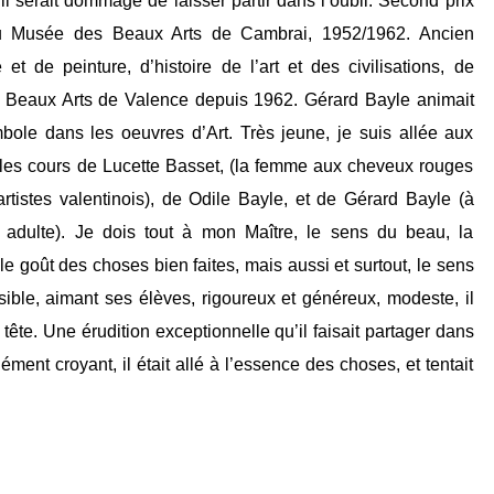
l serait dommage de laisser partir dans l’oubli. Second prix
 Musée des Beaux Arts de Cambrai, 1952/1962. Ancien
et de peinture, d’histoire de l’art et des civilisations, de
es Beaux Arts de Valence depuis 1962. Gérard Bayle animait
ole dans les oeuvres d’Art. Très jeune, je suis allée aux
i les cours de Lucette Basset, (la femme aux cheveux rouges
tistes valentinois), de Odile Bayle, et de Gérard Bayle (à
s adulte). Je dois tout à mon Maître, le sens du beau, la
le goût des choses bien faites, mais aussi et surtout, le sens
ble, aimant ses élèves, rigoureux et généreux, modeste, il
tête. Une érudition exceptionnelle qu’il faisait partager dans
ment croyant, il était allé à l’essence des choses, et tentait