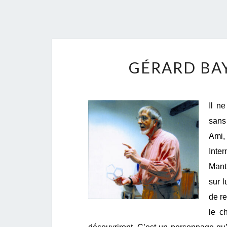
GÉRARD BA
Il n
sans
Ami,
Inte
Mant
sur l
de re
le c