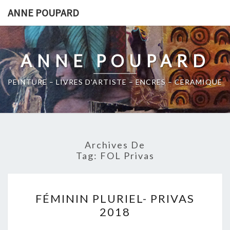
Skip
ANNE POUPARD
to
content
ANNE POUPARD
PEINTURE – LIVRES D'ARTISTE – ENCRES – CERAMIQUE
Archives De
Tag:
FOL Privas
FÉMININ
FÉMININ PLURIEL- PRIVAS
PLURIEL-
2018
PRIVAS
2018