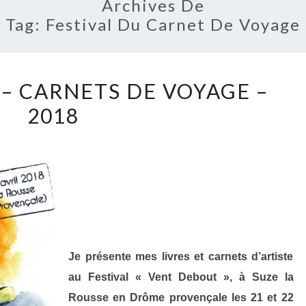
Archives De
Tag:
Festival Du Carnet De Voyage
VENT
– CARNETS DE VOYAGE –
DEBOUT
2018
–
CARNETS
DE
VOYAGE
–
2018
Je présente mes livres et carnets d’artiste
au Festival « Vent Debout »,
à Suze la
Rousse en Drôme provençale les 21 et 22