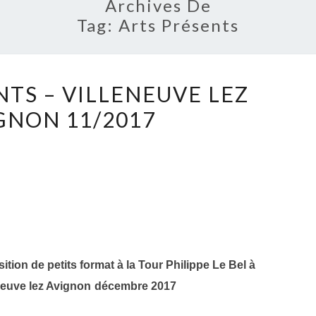
Archives De
Tag:
Arts Présents
ARTS
NTS – VILLENEUVE LEZ
PRÉSENTS
GNON 11/2017
–
VILLENEUVE
LEZ
AVIGNON
11/2017
ition de petits format à la Tour Philippe Le Bel
à
neuve lez Avignon
déc
embre 2017