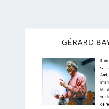
GÉRARD BA
Il n
sans
Ami,
Inte
Mant
sur l
de re